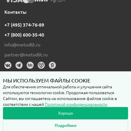
Контакты
+7 (495) 374-76-89
+7 (800) 600-35-40
info@metodlit.ru
partner@metodlit.ru
МЫ ИСПОЛЬЗУЕМ ФАЙЛЫ COOKIE
Для обеспечения оптимальной работы и улучшения сайта
используются технологии cookie. Продолжая пользоваться
Пользовательское соглашение
Сайтом, вы соглашаетесь на использование файлов cookie в
соответствии с нашей
Политикой конфиденциальности
Политика конфиденциальности
Хорошо
Подробнее
Любая информация на сайте metodlit.ru, включая стоимость, наличие