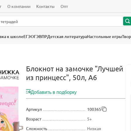
г
О компании
Контакты
Опт
вка к школе
ЕГЭ
ОГЭ
ВПР
Детская литература
Настольные игры
Твор
Блокнот на замочке "Лучшей
из принцесс", 50л, А6
Добавить в подборку
Артикул
100365
Возраст
5+
Сложность
Низкая