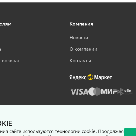
телям
Компания
Новости
а
О компании
 возврат
Контакты
KIE
нциальности
ия сайта используются технологии cookie. Продолжая