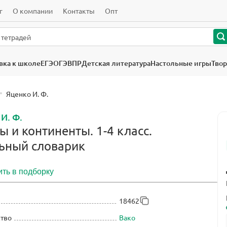
г
О компании
Контакты
Опт
вка к школе
ЕГЭ
ОГЭ
ВПР
Детская литература
Настольные игры
Твор
Яценко И. Ф.
И. Ф.
ы и континенты. 1-4 класс.
ьный словарик
ть в подборку
18462
ство
Вако