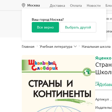
Москва
Доставка
Оплата
Новости
Бло
Ваш город Москва?
Все верно
Выбрать другой
Начальная школа
Средняя и старшая школа
Подгото
Главная
Учебная литература
Начальная школа
Яценко 
Стран
Школ
Добави
Артикул
Издатель