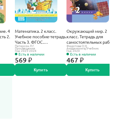
ие. 4
Математика. 2 класс.
Окружающий мир. 2
Обучение
сть 2.
Учебное пособие-тетрадь.
класс. Тетрадь для
класс. Р
Часть 3. ФГОС.
самостоятельных работ.
Часть 1.
Петерсон Л.Г.
Федотова О.Н.
Тихомирова 
(Просвещение).
Часть 1.
ФГОС но
Просвещение
Академкнига/Учебник
Экзамен
Год: 2025-2026
Год: 2020
Год: 2026
учебнику
Есть в наличии
Есть в наличии
Есть в 
569 ₽
467 ₽
190 ₽
Купить
Купить