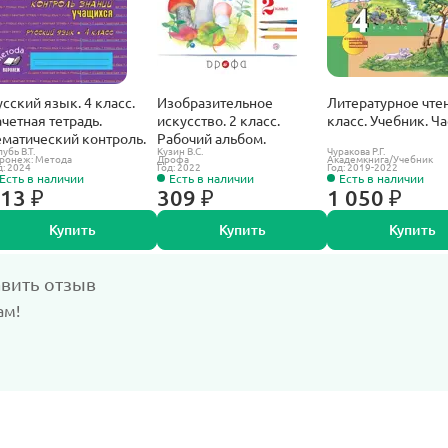
усский язык. 4 класс.
Изобразительное
Литературное чтен
ачетная тетрадь.
искусство. 2 класс.
класс. Учебник. Ча
ематический контроль.
Рабочий альбом.
лубь В.Т.
Кузин В.С.
Чуракова Р.Г.
ронеж: Метода
Дрофа
Академкнига/Учебник
д: 2024
Год: 2022
Год: 2019-2022
Есть в наличии
Есть в наличии
Есть в наличии
13 ₽
309 ₽
1 050 ₽
Купить
Купить
Купить
авить отзыв
ам!