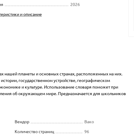
ия
2026
теристики и описание
х нашей планеты и основных странах, расположенных на них.
 истории, государственном устройстве, географическом
экономике и культуре. Использование словаря поможет при
авления об окружающем мире. Предназначается для школьников
Вендор
Вако
Количество страниц
96