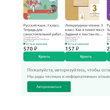
Русский язык. 1 класс.
Литературное чтение. 3
Р
Тетрадь для
класс. Как я понял текст.
З
самостоятельной работы.
Задания к текстам по
Т
Гольфман Е.Р.
Круглова Т.А.
Го
ФГОС. (К учебнику
литературному чтению.
Академкнига/Учебник
МТО Инфо
Во
Год: 2019
Год: 2025
Го
Чураковой).
Есть в наличии
Есть в наличии
570 ₽
157 ₽
2
Купить
Купить
Пожалуйста, авторизуйтесь, чтобы ост
Мы рады честным и информативным отзыв
Авторизоваться