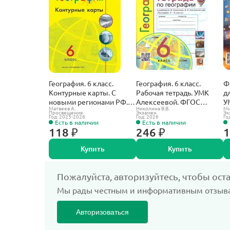
География. 6 класс.
География. 6 класс.
Ф
Контурные карты. С
Рабочая тетрадь. УМК
д
новыми регионами РФ.
Алексеевой. ФГОС
У
Матвеев А.
Николина В.В.
Ми
Полярная звезда.
новый. (к новому
Н
Просвещение
Экзамен
Эк
Год: 2025-2026
Год: 2026
Го
учебнику).
Есть в наличии
Есть в наличии
118 ₽
246 ₽
1
Купить
Купить
Пожалуйста, авторизуйтесь, чтобы ост
Мы рады честным и информативным отзыв
Авторизоваться