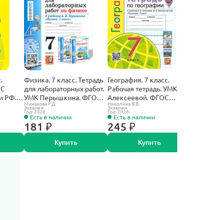
.
Физика. 7 класс. Тетрадь
География. 7 класс.
Географи
 С
для лабораторных работ.
Рабочая тетрадь. УМК
Рабочая 
и РФ.
УМК Перышкина. ФГОС.
Алексеевой. ФГОС
Алексее
Минькова Р.Д.
Николина В.В.
Николина В.
Новый. (к новому
новый. (к новому
новый. (
Экзамен
Экзамен
Экзамен
Год: 2026
Год: 2026
Год: 2026
учебнику).
учебнику). (с новыми
учебнику
Есть в наличии
Есть в наличии
Есть в 
картами).
картами)
181 ₽
245 ₽
228 ₽
Купить
Купить