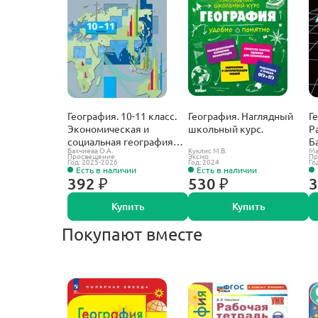
География. 10-11 класс.
География. Наглядный
Г
Экономическая и
школьный курс.
Р
социальная география
Б
Бахчиева О.А.
Куклис М.В.
Ма
мира. Атлас. С новыми
Просвещение
Эксмо
Пр
Год: 2025-2026
Год: 2024
Го
регионами РФ.
Есть в наличии
Есть в наличии
392 ₽
530 ₽
3
Купить
Купить
Покупают вместе