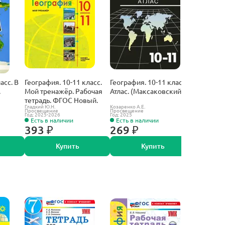
асс. В
География. 10-11 класс.
География. 10-11 класс.
Географи
.
Мой тренажёр. Рабочая
Атлас. (Максаковский).
Атлас. Р
тетрадь. ФГОС Новый.
региона
Гладкий Ю.Н.
Козаренко А.Е.
Дронов В.П.
Просвещение
Просвещение
Просвещен
Год: 2025-2026
Год: 2025
Год: 2025
Есть в наличии
Есть в наличии
Есть в 
393 ₽
269 ₽
223 ₽
Купить
Купить