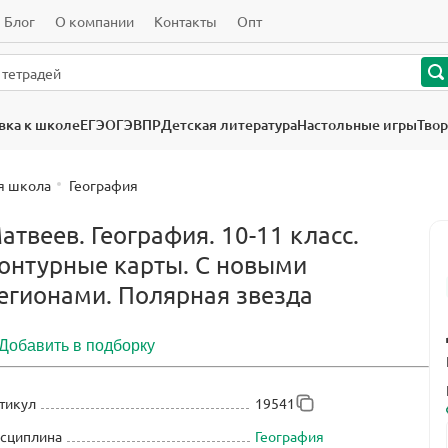
Блог
О компании
Контакты
Опт
вка к школе
ЕГЭ
ОГЭ
ВПР
Детская литература
Настольные игры
Твор
я школа
География
атвеев. География. 10-11 класс.
онтурные карты. С новыми
егионами. Полярная звезда
Добавить в подборку
тикул
19541
сциплина
География