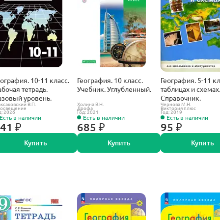
еография. 10-11 класс.
География. 10 класс.
География. 5-11 кл
абочая тетрадь.
Учебник. Углубленный.
таблицах и схемах
азовый уровень.
Справочник.
ксаковский В.П.
Холина В.Н.
Чернова М.Н.
освещение
Дрофа
Виктория плюс
д: 2026
Год: 2021
Год: 2019
Есть в наличии
Есть в наличии
Есть в наличии
41 ₽
685 ₽
95 ₽
Купить
Купить
Купить