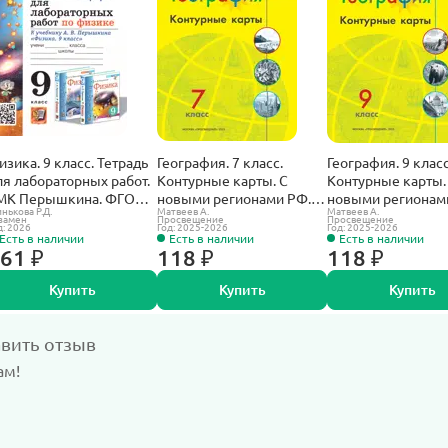
изика. 9 класс. Тетрадь
География. 7 класс.
География. 9 класс
ля лабораторных работ.
Контурные карты. С
Контурные карты.
МК Перышкина. ФГОС
новыми регионами РФ.
новыми регионам
нькова Р.Д.
Матвеев А.
Матвеев А.
овый.
Полярная звезда.
Полярная звезда.
замен
Просвещение
Просвещение
д: 2026
Год: 2025-2026
Год: 2025-2026
Есть в наличии
Есть в наличии
Есть в наличии
61 ₽
118 ₽
118 ₽
Купить
Купить
Купить
авить отзыв
ам!