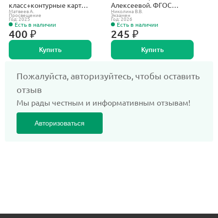
класс+контурные карты
Алексеевой. ФГОС
Матвеев А.
Николина В.В.
Д
5 класс. С новыми
новый. (к новому
Просвещение
Экзамен
Р
Год: 2025
Год: 2026
Го
регионами РФ. Полярная
учебнику). (с новыми
Есть в наличии
Есть в наличии
звезда.
картами).
400 ₽
245 ₽
Купить
Купить
Пожалуйста, авторизуйтесь, чтобы оставить
отзыв
Мы рады честным и информативным отзывам!
Авторизоваться