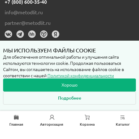
+7 (800) 600-35-40
info@metodlit.ru
partner@metodlit.ru
МЫ ИСПОЛЬЗУЕМ ФАЙЛЫ COOKIE
Для обеспечения оптимальной работы и улучшения сайта
используются технологии cookie. Продолжая пользоваться
Пользовательское соглашение
Сайтом, вы соглашаетесь на использование файлов cookie в
соответствии с нашей
Политикой конфиденциальности
Политика конфиденциальности
Хорошо
Подробнее
Любая информация на сайте metodlit.ru, включая стоимость, наличие
товара, не является публичной офертой, ее искажение не влечет
правовых последствий для пользователя и владельца сайта.
Любые покупки товара, представленного на сайте возможны только в
рамках акцепта
Пользовательского соглашения
Главная
Авторизация
Корзина
Каталог