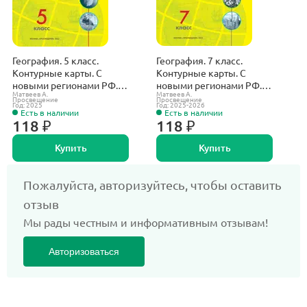
География. 5 класс.
География. 7 класс.
Г
Контурные карты. С
Контурные карты. С
К
новыми регионами РФ.
новыми регионами РФ.
н
Матвеев А.
Матвеев А.
М
Полярная звезда.
Полярная звезда.
П
Просвещение
Просвещение
П
Год: 2025
Год: 2025-2026
Г
Есть в наличии
Есть в наличии
118 ₽
118 ₽
Купить
Купить
Пожалуйста, авторизуйтесь, чтобы оставить
отзыв
Мы рады честным и информативным отзывам!
Авторизоваться