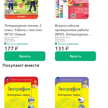
Литературное чтение. 2
Всероссийские
Л
класс. Работа с текстом.
проверочные работы
кл
ФГОС Новый.
(ВПР). Литературное
З
Крылова О.Н.
Крылова О.Н.
Кр
чтение. 2 класс. Типовые
л
Экзамен
Экзамен
М
Год: 2026
Год: 2023
Г
тестовые задания
Есть в наличии
Есть в наличии
177 ₽
131 ₽
Купить
Купить
Покупают вместе