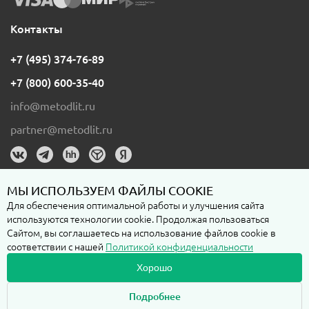
Контакты
+7 (495) 374-76-89
+7 (800) 600-35-40
info@metodlit.ru
partner@metodlit.ru
МЫ ИСПОЛЬЗУЕМ ФАЙЛЫ COOKIE
Для обеспечения оптимальной работы и улучшения сайта
используются технологии cookie. Продолжая пользоваться
Пользовательское соглашение
Сайтом, вы соглашаетесь на использование файлов cookie в
соответствии с нашей
Политикой конфиденциальности
Политика конфиденциальности
Хорошо
Подробнее
Любая информация на сайте metodlit.ru, включая стоимость, наличие