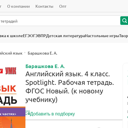
г
О компании
Контакты
Опт
вка к школе
ЕГЭ
ОГЭ
ВПР
Детская литература
Настольные игры
Твор
ийский язык
Барашкова Е. А.
Барашкова Е. А.
Английский язык. 4 класс.
Spotlight. Рабочая тетрадь.
ФГОС Новый. (к новому
учебнику)
Добавить в подборку