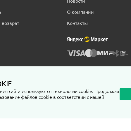
Новости
а
О компании
 возврат
Контакты
KIE
нциальности
ия сайта используются технологии cookie. Продолжая
ьзование файлов cookie в соответствии с нашей
наличие товара, не является публичной офертой, ее искажение не влечет пра
олько в рамках акцепта
Пользовательского соглашения