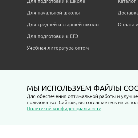
Для подготовки к школе
Каталог
Для начальной школы
Доставк
Для средней и старшей школы
Оплата и
Для подготовки к ЕГЭ
Учебная литература оптом
МЫ ИСПОЛЬЗУЕМ ФАЙЛЫ COO
Пользовательское соглашение
Политика конфиде
Для обеспечения оптимальной работы и улучшен
пользоваться Сайтом, вы соглашаетесь на испол
Политикой конфиденциальности
Любая информация на сайте metodlit.ru, включая стоимость, 
Любые покупки товара, представленного на сайте возможны т