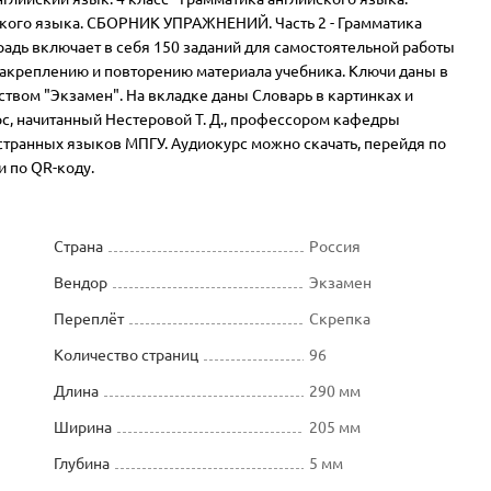
кого языка. СБОРНИК УПРАЖНЕНИЙ. Часть 2 - Грамматика
радь включает в себя 150 заданий для самостоятельной работы
закреплению и повторению материала учебника. Ключи даны в
ством "Экзамен". На вкладке даны Словарь в картинках и
с, начитанный Нестеровой Т. Д., профессором кафедры
странных языков МПГУ. Аудиокурс можно скачать, перейдя по
и по QR-коду.
Страна
Россия
Вендор
Экзамен
Переплёт
Скрепка
Количество страниц
96
Длина
290 мм
Ширина
205 мм
Глубина
5 мм