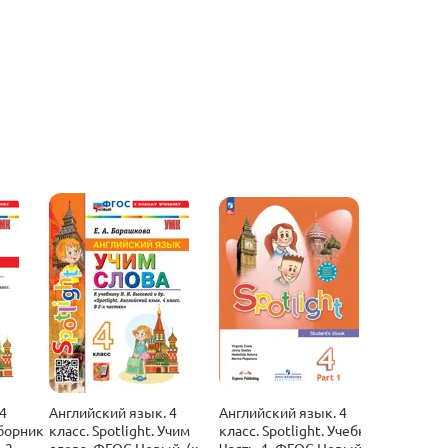
4
Английский язык. 4
Английский язык. 4
Английск
Сборник
класс. Spotlight. Учим
класс. Spotlight. Учебник.
класс. Sp
 2.
слова. ФГОС Новый. (к
Часть. 1. ФГОС Новый.
Часть. 2