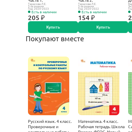
Тарасова Л.Е.
Тарасова Л.Е.
Ба
Ф
5 за знания
5 за знания
Эк
Год: 2020-2023
Год: 2020-2022
Го
Есть в наличии
Есть в наличии
205 ₽
154 ₽
2
Купить
Купить
Покупают вместе
Русский язык. 4 класс.
Математика. 4 класс.
М
Проверочные и
Рабочая тетрадь. Школа
С
контрольные работы.
России. ФГОС. Новый.
к