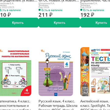
рашкова Е.А.
Шишкина И.А.
Барашкова Е.А.
ПУ).
учебнику).
ФГОС Новый. (к н
замен
Экзамен
Экзамен
д: 2022-2023
Год: 2026
Год: 2026
учебнику).
Есть в наличии
Есть в наличии
Есть в наличии
10 ₽
211 ₽
192 ₽
Купить
Купить
Купить
атематика. 4 класс.
Русский язык. 4 класс.
Английский язык. 
амостоятельные и
Рабочая тетрадь. Школа
класс. Spotlight. Т
онтрольные работы.
России. ФГОС. Новый.
ФГОС Новый. (к н