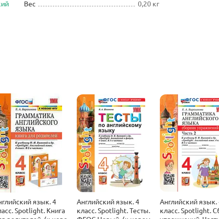
кий
Вес
0,20 кг
нглийский язык. 4
Английский язык. 4
Английский язык. 
асс. Spotlight. Книга
класс. Spotlight. Тесты.
класс. Spotlight. 
ля родителей. (к новому
ФГОС Новый. (к новому
упражнений. Часть