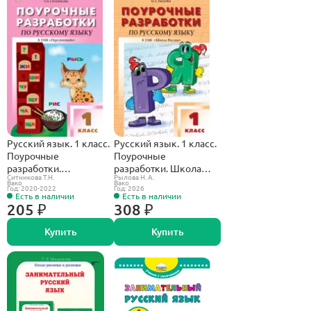
Русский язык. 1 класс.
Русский язык. 1 класс.
Поурочные
Поурочные
разработки.
разработки. Школа
Ситникова Т.Н.
Рылова Н. А.
Перспектива.
России. ФГОС. Новый
Вако
Вако
Год: 2020-2022
Год: 2026
Есть в наличии
Есть в наличии
205 ₽
308 ₽
Купить
Купить