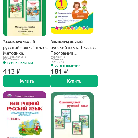
Занимательный
Занимательный
русский язык. 1 класс.
русский язык. 1 класс.
Методика.
Программа
Мищенкова Л.В.
Буряк М.В.
внеурочной
РОСТкнига
Планета
Год: 2023
Есть в наличии
деятельности.
Есть в наличии
413 ₽
181 ₽
Купить
Купить