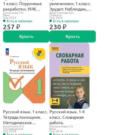
1 класс. Поурочные
увлечением. 1 класс.
разработки. УМК
Эрудит. Наблюдаю,
Ситникова Т.Н.
Воротникова В.Н.
Александровой
рассуждаю, сочиняю.
Вако
Планета
Год: 2023
Год: 2024
Методическое
Есть в наличии
Есть в наличии
пособие.
257 ₽
230 ₽
Купить
Купить
Русский язык. 1 класс.
Русский язык. 1-4
Тетрадь помощник.
класс. Словарная
Методические
работа.
Никитенко Е.А.
Мельникова С.М.
рекомендации.
Просвещение
Вако
Год: 2026
Год: 2019
Есть в наличии
Есть в наличии