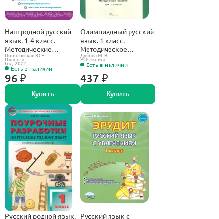
Наш родной русский
Олимпиадный русский
язык. 1-4 класс.
язык. 1 класс.
Методические
Методическое
Понятовская Ю.Н.
Дубова М. В.
рекомендации для
пособие.
Планета
РОСТкнига
Год: 2022
Есть в наличии
учителей.
Есть в наличии
96 ₽
437 ₽
Купить
Купить
Русский родной язык.
Русский язык с