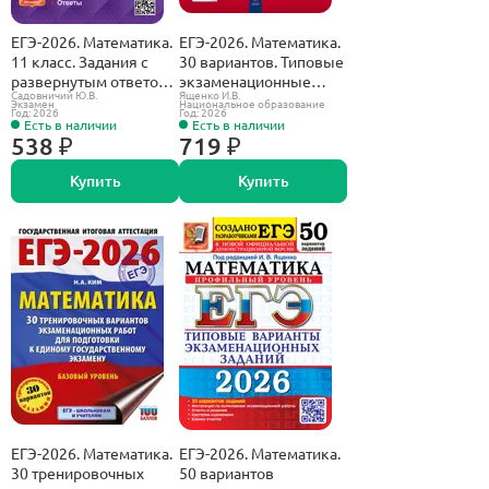
ЕГЭ-2026. Математика.
ЕГЭ-2026. Математика.
11 класс. Задания с
30 вариантов. Типовые
развернутым ответом.
экзаменационные
Садовничий Ю.В.
Ященко И.В.
Банк заданий.
варианты. ФИПИ.
Экзамен
Национальное образование
Год: 2026
Год: 2026
Профильный уровень.
Базовый.
Есть в наличии
Есть в наличии
538 ₽
719 ₽
Купить
Купить
ЕГЭ-2026. Математика.
ЕГЭ-2026. Математика.
30 тренировочных
50 вариантов