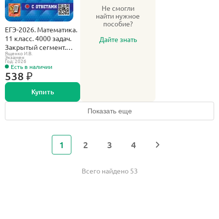
Не смогли
найти нужное
пособие?
ЕГЭ-2026. Математика.
11 класс. 4000 задач.
Дайте знать
Закрытый сегмент.
Ященко И.В.
Банк заданий. Базовый
Экзамен
Год: 2026
и профильный уровни.
Есть в наличии
538 ₽
Купить
Показать еще
1
2
3
4
Всего найдено 53