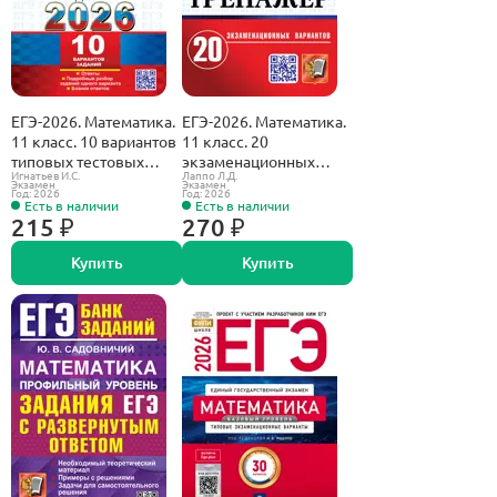
ЕГЭ-2026. Математика.
ЕГЭ-2026. Математика.
11 класс. 10 вариантов
11 класс. 20
типовых тестовых
экзаменационных
Игнатьев И.С.
Лаппо Л.Д.
заданий. Профильный
вариантов.
Экзамен
Экзамен
Год: 2026
Год: 2026
уровень.
Экзаменационный
Есть в наличии
Есть в наличии
тренажер.
215 ₽
270 ₽
Купить
Купить