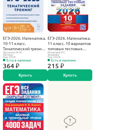
ЕГЭ-2026. Математика.
ЕГЭ-2026. Математика.
10-11 класс.
11 класс. 10 вариантов
Тематический тренинг.
типовых тестовых
Лысенко Ф.Ф.
Игнатьев И.С.
Базовый уровень.
заданий. Базовый
Легион
Экзамен
Год: 2026
Год: 2026
уровень.
Есть в наличии
Есть в наличии
364 ₽
215 ₽
Купить
Купить