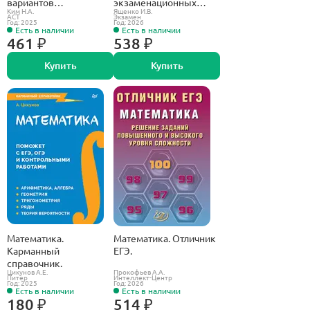
вариантов
экзаменационных
Ким Н.А.
Ященко И.В.
экзаменационных
заданий. Профильный
АСТ
Экзамен
Год: 2025
Год: 2026
работ для подготовки к
уровень.
Есть в наличии
Есть в наличии
ЕГЭ. Базовый уровень.
461 ₽
538 ₽
Купить
Купить
Математика.
Математика. Отличник
Карманный
ЕГЭ.
справочник.
Цикунов А.Е.
Прокофьев А.А.
Питер
Интеллект-Центр
Год: 2025
Год: 2026
Есть в наличии
Есть в наличии
180 ₽
514 ₽