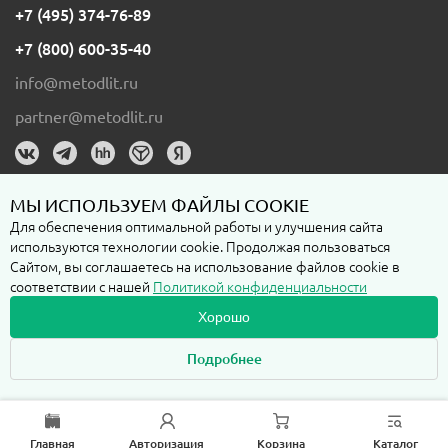
+7 (495) 374-76-89
+7 (800) 600-35-40
info@metodlit.ru
partner@metodlit.ru
МЫ ИСПОЛЬЗУЕМ ФАЙЛЫ COOKIE
Для обеспечения оптимальной работы и улучшения сайта
используются технологии cookie. Продолжая пользоваться
Пользовательское соглашение
Сайтом, вы соглашаетесь на использование файлов cookie в
соответствии с нашей
Политикой конфиденциальности
Политика конфиденциальности
Хорошо
Подробнее
Любая информация на сайте metodlit.ru, включая стоимость, наличие
товара, не является публичной офертой, ее искажение не влечет
правовых последствий для пользователя и владельца сайта.
Любые покупки товара, представленного на сайте возможны только в
рамках акцепта
Пользовательского соглашения
Главная
Авторизация
Корзина
Каталог