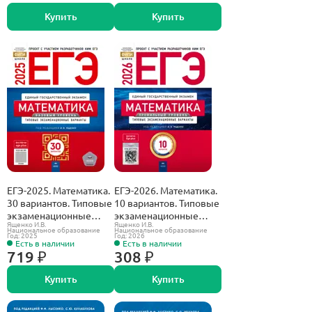
Купить
Купить
ЕГЭ-2025. Математика.
ЕГЭ-2026. Математика.
30 вариантов. Типовые
10 вариантов. Типовые
экзаменационные
экзаменационные
Ященко И.В.
Ященко И.В.
варианты. ФИПИ.
варианты. ФИПИ.
Национальное образование
Национальное образование
Год: 2025
Год: 2026
Базовый.
Профильный.
Есть в наличии
Есть в наличии
719 ₽
308 ₽
Купить
Купить