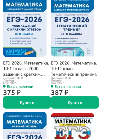
ЕГЭ-2026. Математика.
ЕГЭ-2026. Математика.
10-11 класс. 2000
10-11 класс.
заданий с кратким
Тематический тренинг.
Лысенко Ф.Ф.
Лысенко Ф.Ф.
ответом. Базовый и
Легион
Легион
Год: 2025
Год: 2025
профильный уровни.
Есть в наличии
Есть в наличии
375 ₽
387 ₽
Купить
Купить