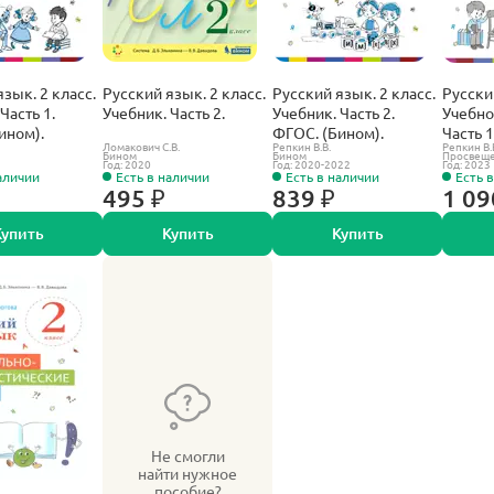
зык. 2 класс.
Русский язык. 2 класс.
Русский язык. 2 класс.
Русски
Часть 1.
Учебник. Часть 2.
Учебник. Часть 2.
Учебно
ином).
ФГОС. (Бином).
Часть 
Ломакович С.В.
Репкин В.В.
Репкин В.
(Просв
Бином
Бином
Просвещ
Год: 2020
Год: 2020-2022
Год: 2023
аличии
Есть в наличии
Есть в наличии
Есть 
495 ₽
839 ₽
1 09
Купить
Купить
Купить
Не смогли
найти нужное
пособие?