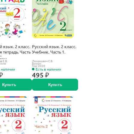
й язык. 2 класс.
Русский язык. 2 класс.
я тетрадь. Часть
Учебник. Часть 1.
С.
а Е.В.
Ломакович С.В.
ещение).
ение
Бином
Год: 2020
в наличии
Есть в наличии
₽
495 ₽
Купить
Купить