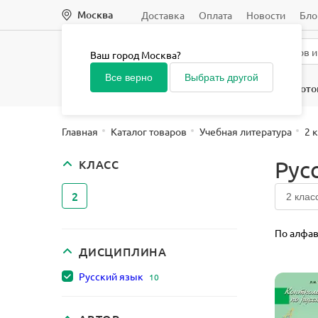
Москва
Доставка
Оплата
Новости
Бло
Ваш город Москва?
Все верно
Выбрать другой
Начальная школа
Средняя и старшая школа
Подгото
Главная
Каталог товаров
Учебная литература
2 
Рус
КЛАСС
2
2 клас
По алфав
ДИСЦИПЛИНА
Русский язык
10