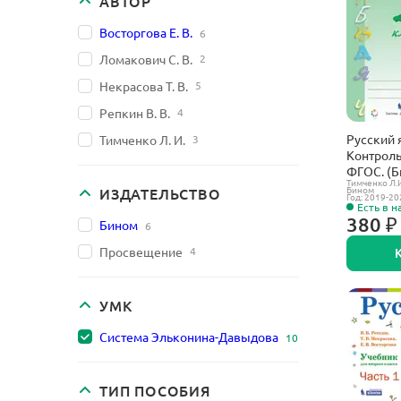
АВТОР
Восторгова Е. В.
6
Ломакович С. В.
2
Некрасова Т. В.
5
Репкин В. В.
4
Русский я
Тимченко Л. И.
3
Контроль
ФГОС. (Б
Тимченко Л.И
Бином
ИЗДАТЕЛЬСТВО
Год: 2019-20
Есть в н
380 ₽
Бином
6
Просвещение
4
УМК
Система Эльконина-Давыдова
10
ТИП ПОСОБИЯ