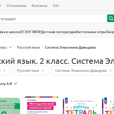
г
О компании
Контакты
Опт
вка к школе
ЕГЭ
ОГЭ
ВПР
Детская литература
Настольные игры
Твор
класс
Русский язык
Система Эльконина-Давыдова
ский язык. 2 класс. Система 
с
Русский язык
Система Эльконина-Давыдова
иту А-Я