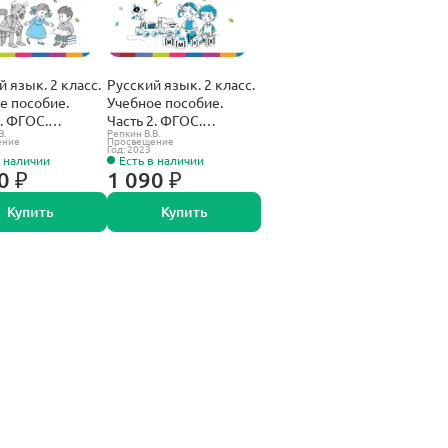
й язык. 2 класс.
Русский язык. 2 класс.
е пособие.
Учебное пособие.
1. ФГОС.
Часть 2. ФГОС.
В.
Репкин В.В.
ещение).
(Просвещение).
ение
Просвещение
Год: 2023
в наличии
Есть в наличии
0 ₽
1 090 ₽
Купить
Купить