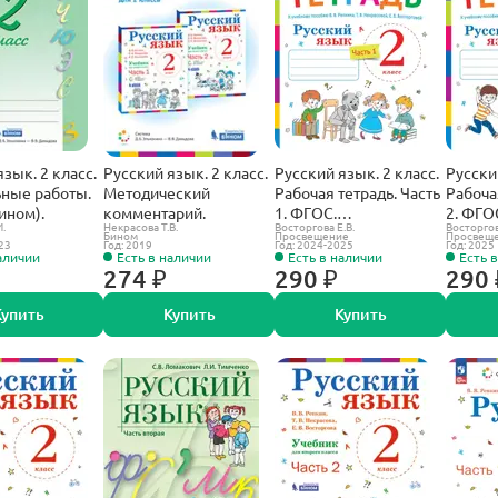
зык. 2 класс.
Русский язык. 2 класс.
Русский язык. 2 класс.
Русски
ные работы.
Методический
Рабочая тетрадь. Часть
Рабоча
ином).
комментарий.
1. ФГОС.
2. ФГО
.
Некрасова Т.В.
Восторгова Е.В.
Восторгов
(Просвещение).
(Просв
Бином
Просвещение
Просвещ
23
Год: 2019
Год: 2024-2025
Год: 2025
аличии
Есть в наличии
Есть в наличии
Есть 
274 ₽
290 ₽
290 
Купить
Купить
Купить