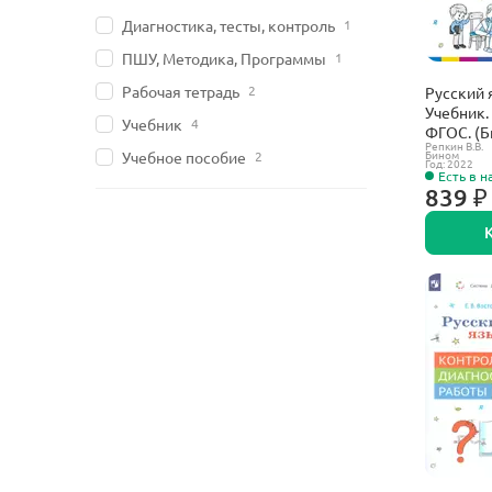
Диагностика, тесты, контроль
1
ПШУ, Методика, Программы
1
Рабочая тетрадь
2
Русский я
Учебник. 
Учебник
4
ФГОС. (Б
Репкин В.В.
Бином
Учебное пособие
2
Год: 2022
Есть в н
839 ₽