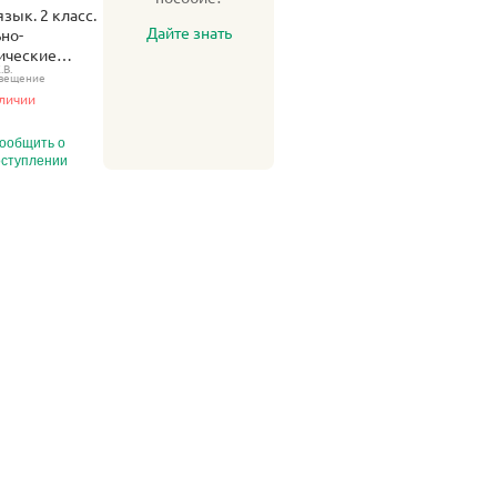
зык. 2 класс.
Дайте знать
но-
ические
.В.
вещение
аличии
ообщить о
оступлении