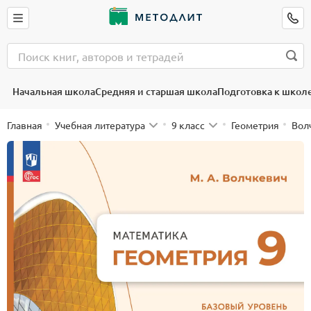
Начальная школа
Средняя и старшая школа
Подготовка к школ
Главная
Учебная литература
9 класс
Геометрия
Волч