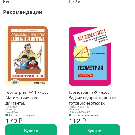
Вес
0,32 кг
Рекомендации
Геометрия. 7-11 класс.
Геометрия. 7-9 класс.
Г
Математические
Задачи и упражнения на
Т
диктанты.
готовых чертежах.
Б
Левитас Г.Г.
Рабинович Е.М.
Си
Илекса
Илекса
И
Год: 2025
Год: 2025-2026
Г
Есть в наличии
Есть в наличии
179 ₽
112 ₽
Купить
Купить