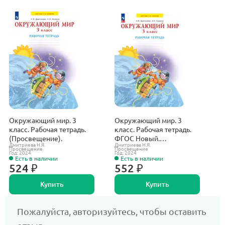
Окружающий мир. 3
Окружающий мир. 3
О
класс. Рабочая тетрадь.
класс. Рабочая тетрадь.
к
(Просвещение).
ФГОС Новый.
у
Дмитриева Н.Я.
Дмитриева Н.Я.
Т
(Просвещение).
р
Просвещение
Просвещение
П
Год: 2024
Год: 2024
Го
Есть в наличии
Есть в наличии
524 ₽
552 ₽
Купить
Купить
Пожалуйста, авторизуйтесь, чтобы оставить